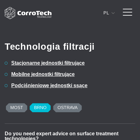
PL
Skip to content
Technologia filtracji
Stacjonarne jednostki filtrujące
Mobilne jednostki filtrujące
Podciśnieniowe jednostki ssące
MOST
BRNO
OSTRAVA
Do you need expert advice on surface treatment
D
technologies?
t