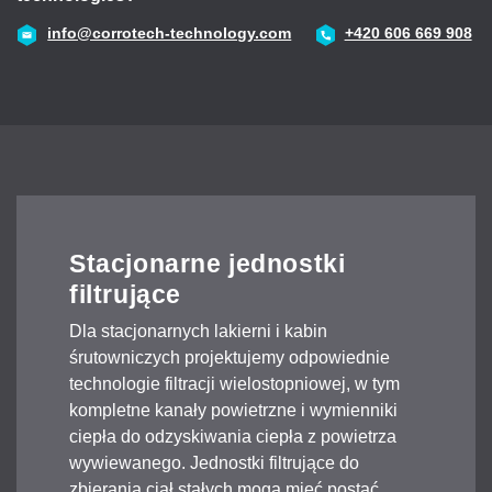
43
info@corrotech-technology.com
+420 606 669 908
Stacjonarne jednostki
filtrujące
Dla stacjonarnych lakierni i kabin
śrutowniczych projektujemy odpowiednie
technologie filtracji wielostopniowej, w tym
kompletne kanały powietrzne i wymienniki
ciepła do odzyskiwania ciepła z powietrza
wywiewanego. Jednostki filtrujące do
zbierania ciał stałych mogą mieć postać