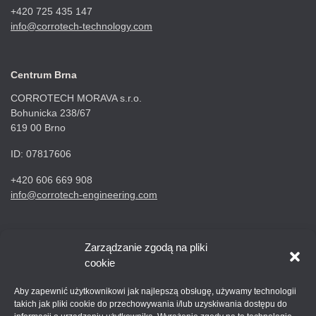
+420 725 435 147
info@corrotech-technology.com
Centrum Brna
CORROTECH MORAVA s.r.o.
Bohunicka 238/67
619 00 Brno
ID: 07817606
+420 606 669 908
info@corrotech-engineering.com
Centrum Ostrawy
Zarządzanie zgodą na pliki
cookie
CORROTECH OSTRAVA s.r.o.
Frydecka 687
Aby zapewnić użytkownikowi jak najlepszą obsługę, używamy technologii
719 00 Ostrawa Kunčice
takich jak pliki cookie do przechowywania i/lub uzyskiwania dostępu do