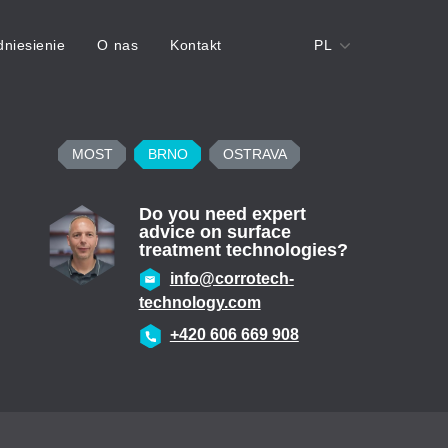
niesienie
O nas
Kontakt
PL
MOST
BRNO
OSTRAVA
Do you need expert
advice on surface
treatment technologies?
info@corrotech-
technology.com
+420 602 789 403