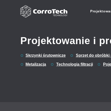
Projektowan
Skip to content
Projektowanie i pr
Do you need exper
Skrzynki śrutownicze
Sprzęt do obróbki 
advice on surface
treatment technol
Metalizacja
Technologia filtracji
Poj
info@corrotech-
technology.com
+420 606 381 14