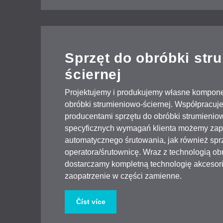
Sprzęt do obróbki str
ściernej
Projektujemy i produkujemy własne komponen
obróbki strumieniowo-ściernej. Współpracu
producentami sprzętu do obróbki strumienio
specyficznych wymagań klienta możemy zapr
automatycznego śrutowania, jak również spr
operatora/śrutownicę. Wraz z technologią ob
dostarczamy kompletną technologię akcesor
zaopatrzenie w części zamienne.
Číst více