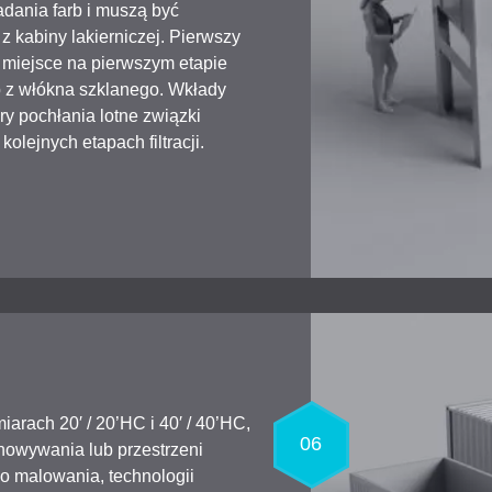
adania farb i muszą być
 kabiny lakierniczej. Pierwszy
miejsce na pierwszym etapie
lub z włókna szklanego. Wkłady
ry pochłania lotne związki
lejnych etapach filtracji.
rach 20′ / 20’HC i 40′ / 40’HC,
06
howywania lub przestrzeni
 malowania, technologii