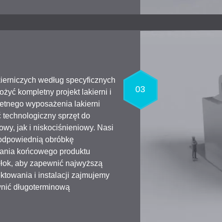
ierniczych według specyficznych
03
żyć kompletny projekt lakierni i
letnego wyposażenia lakierni
 technologiczny sprzęt do
wy, jak i niskociśnieniowy. Nasi
 odpowiednią obróbkę
owania końcowego produktu
łok, aby zapewnić najwyższą
towania i instalacji zajmujemy
wnić długoterminową