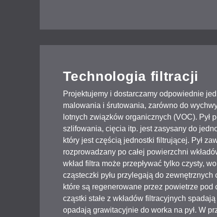
Technologia filtracji
Projektujemy i dostarczamy odpowiednie jedno
malowania i śrutowania, zarówno do wychwyt
lotnych związków organicznych (VOC). Pył 
szlifowania, cięcia itp. jest zasysany do jednos
który jest częścią jednostki filtrującej. Pył 
rozprowadzany po całej powierzchni wkładów f
wkład filtra może przepływać tylko czysty, wo
cząsteczki pyłu przylegają do zewnętrznych c
które są regenerowane przez powietrze pod 
cząstki stałe z wkładów filtracyjnych spadaj
opadają grawitacyjnie do worka na pył. W pr