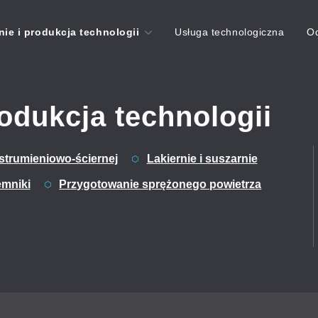
ie i produkcja technologii
Usługa technologiczna
Od
odukcja technologii
t
Do you need expert
strumieniowo-ściernej
Lakiernie i suszarnie
advice on surface
ogies?
treatment technologies?
emniki
Przygotowanie sprężonego powietrza
info@corrotech-
technology.com
3
+420 606 669 908