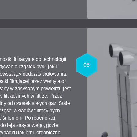
stki filtracyjne do technologii
05
ywania cząstek pyłu, jak i
powstający podczas śrutowania,
tki filtrującej przez wentylator,
zawarty w zasysanym powietrzu jest
iltracyjnych w filtrze. Przez
lny od cząstek stałych gaz. Stałe
zęści wkładów filtracyjnych,
ciśnieniem. Po regeneracji
ą do leja zasypowego, gdzie
zypadku lakierni, organiczne