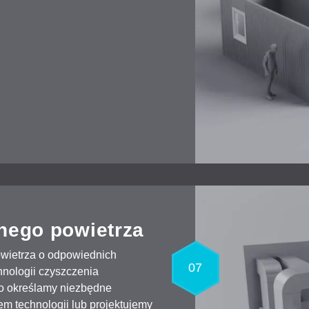
nego powietrza
owietrza o odpowiednich
07
hnologii czyszczenia
go określamy niezbędne
em technologii lub projektujemy