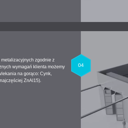
 metalizacyjnych zgodnie z
04
ficznych wymagań klienta możemy
wlekania na gorąco: Cynk,
najczęściej ZnAl15).