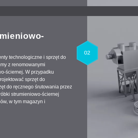
umieniowo-
02
ty technologiczne i sprzęt do
jemy z renomowanymi
wo-ściernej. W przypadku
ojektować sprzęt do
zęt do ręcznego śrutowania przez
róbki strumieniowo-ściernej
iów, w tym magazyn i